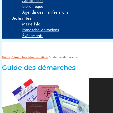
Associations
Bibliothèque
Agenda des manifestations
Actualités
Mairie Info
Handsche Animations
Événements
Home
Démarches administratives
Guide des démarches
Guide des démarches