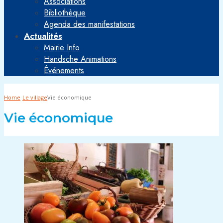
Associations
Bibliothèque
Agenda des manifestations
Actualités
Mairie Info
Handsche Animations
Événements
Home
Le village
Vie économique
Vie économique