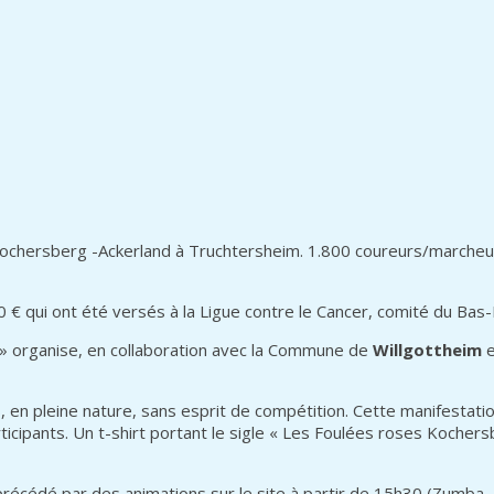
chersberg -Ackerland à Truchtersheim. 1.800 coureurs/marcheurs
 qui ont été versés à la Ligue contre le Cancer, comité du Bas-R
 » organise, en collaboration avec la Commune de
Willgottheim
e
es, en pleine nature, sans esprit de compétition. Cette manifest
ticipants. Un t-shirt portant le sigle « Les Foulées roses Kochers
récédé par des animations sur le site à partir de 15h30 (Zumba 