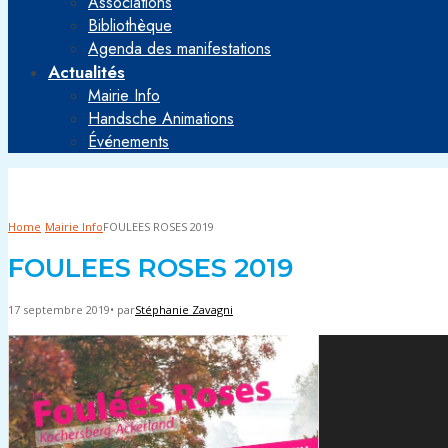
Associations
Bibliothèque
Agenda des manifestations
Actualités
Mairie Info
Handsche Animations
Événements
Home
Mairie Info
FOULEES ROSES 2019
FOULEES ROSES 2019
17 septembre 2019
•
par
Stéphanie Zavagni