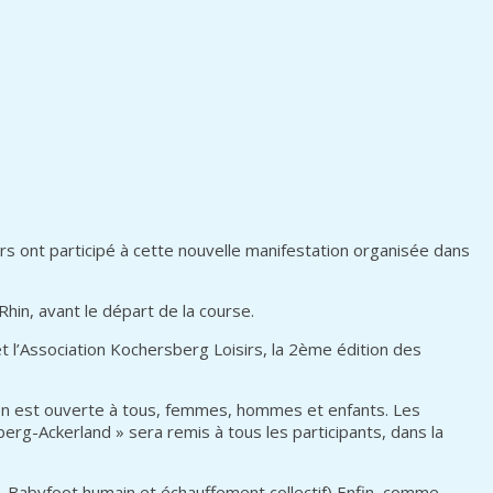
 ont participé à cette nouvelle manifestation organisée dans
hin, avant le départ de la course.
t l’Association Kochersberg Loisirs, la 2ème édition des
ation est ouverte à tous, femmes, hommes et enfants. Les
berg-Ackerland » sera remis à tous les participants, dans la
– Babyfoot humain et échauffement collectif) Enfin, comme